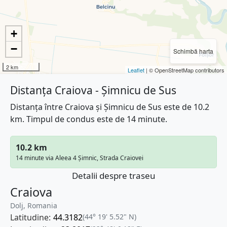
+
−
Schimbă harta
2 km
Leaflet
| © OpenStreetMap contributors
Distanța Craiova - Șimnicu de Sus
Distanța între Craiova și Șimnicu de Sus este de 10.2
km. Timpul de condus este de 14 minute.
10.2 km
14 minute via Aleea 4 Șimnic, Strada Craiovei
Detalii despre traseu
Craiova
Dolj, Romania
Latitudine:
44.3182
(44° 19' 5.52" N)