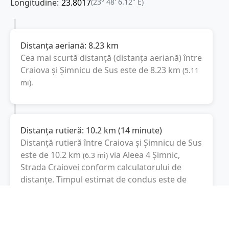
Longitudine:
23.8017
(23° 48' 6.12" E)
Distanța aeriană:
8.23
km
Cea mai scurtă distanță (distanța aeriană) între
Craiova
și
Șimnicu de Sus
este de
8.23
km
(
5.11
mi
).
Distanța rutieră:
10.2
km
(
14 minute
)
Distanță rutieră între
Craiova
și
Șimnicu de Sus
este de
10.2
km
via Aleea 4 Șimnic,
(
6.3
mi
)
Strada Craiovei
conform calculatorului de
distanțe. Timpul estimat de condus este de
aproximativ
14 minute
.