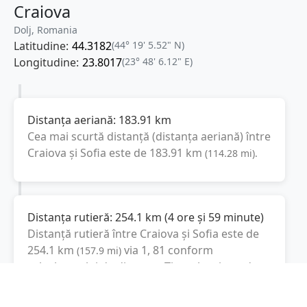
Craiova
Dolj, Romania
Latitudine:
44.3182
(44° 19' 5.52" N)
Longitudine:
23.8017
(23° 48' 6.12" E)
Distanța aeriană:
183.91
km
Cea mai scurtă distanță (distanța aeriană) între
Craiova
și
Sofia
este de
183.91
km
(
114.28
mi
).
Distanța rutieră:
254.1
km
(
4 ore și 59 minute
)
Distanță rutieră între
Craiova
și
Sofia
este de
254.1
km
via 1, 81
conform
(
157.9
mi
)
calculatorului de distanțe. Timpul estimat de
condus este de aproximativ
5 ore și 15 minute
.