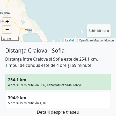
+
−
Schimbă harta
30 km
Leaflet
| © OpenStreetMap contributors
Distanța Craiova - Sofia
Distanța între Craiova și Sofia este de 254.1 km.
Timpul de condus este de 4 ore și 59 minute.
254.1 km
4 ore și 59 minute via 306, Автомагистрала Хемус
304.9 km
5 ore și 15 minute via 1, 81
Detalii despre traseu