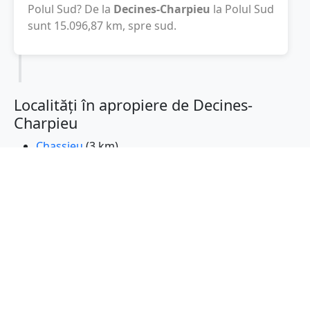
Polul Sud? De la
Decines-Charpieu
la Polul Sud
sunt
15.096,87
km
, spre sud.
Localități în apropiere de Decines-
Charpieu
Chassieu
(3 km)
Vaulx-en-Velin
(3 km)
Meyzieu
(3 km)
Bron
(5 km)
Genas
(5 km)
Villeurbanne
(6 km)
Miribel
(6 km)
Rillieux-la-Pape
(7 km)
Saint-Priest
(8 km)
Caluire-et-Cuire
(9 km)