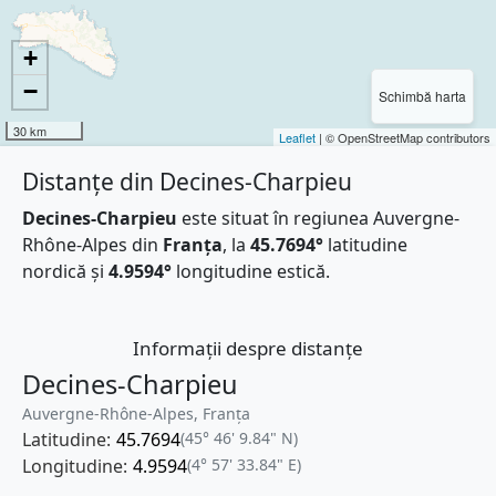
+
−
Schimbă harta
30 km
Leaflet
| © OpenStreetMap contributors
Distanțe din Decines-Charpieu
Decines-Charpieu
este situat în regiunea Auvergne-
Rhône-Alpes din
Franţa
, la
45.7694°
latitudine
nordică și
4.9594°
longitudine estică.
Informații despre distanțe
Decines-Charpieu
Auvergne-Rhône-Alpes, Franţa
Latitudine:
45.7694
(45° 46' 9.84" N)
Longitudine:
4.9594
(4° 57' 33.84" E)