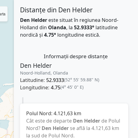
Distanțe din Den Helder
rta
Den Helder
este situat în regiunea Noord-
Holland din
Olanda
, la
52.9333°
latitudine
nordică și
4.75°
longitudine estică.
Informații despre distanțe
Den Helder
Noord-Holland, Olanda
Latitudine:
52.9333
(52° 55' 59.88" N)
Longitudine:
4.75
(4° 45' 0" E)
Polul Nord:
4.121,63
km
Cât este de departe
Den Helder
de Polul
Nord?
Den Helder
se află la
4.121,63
km
la sud de Polul Nord.