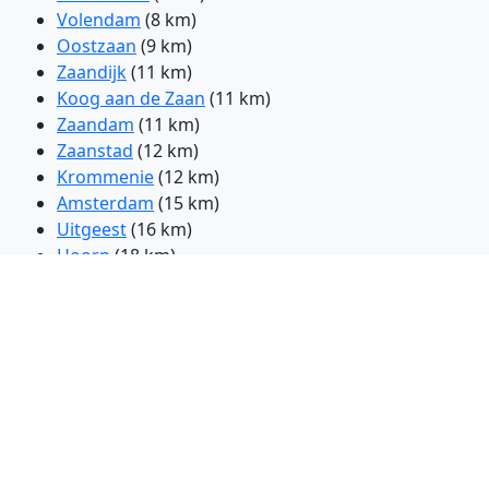
Volendam
(8 km)
Oostzaan
(9 km)
Zaandijk
(11 km)
Koog aan de Zaan
(11 km)
Zaandam
(11 km)
Zaanstad
(12 km)
Krommenie
(12 km)
Amsterdam
(15 km)
Uitgeest
(16 km)
Hoorn
(18 km)
Diemen
(19 km)
Heemskerk
(19 km)
Heiloo
(19 km)
Castricum
(20 km)
Alkmaar
(20 km)
Heerhugowaard
(20 km)
Beverwijk
(20 km)
Velsen-Zuid
(23 km)