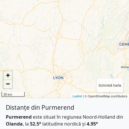
+
−
Schimbă harta
30 km
Leaflet
| © OpenStreetMap contributors
Distanțe din Purmerend
Purmerend
este situat în regiunea Noord-Holland din
Olanda
, la
52.5°
latitudine nordică și
4.95°