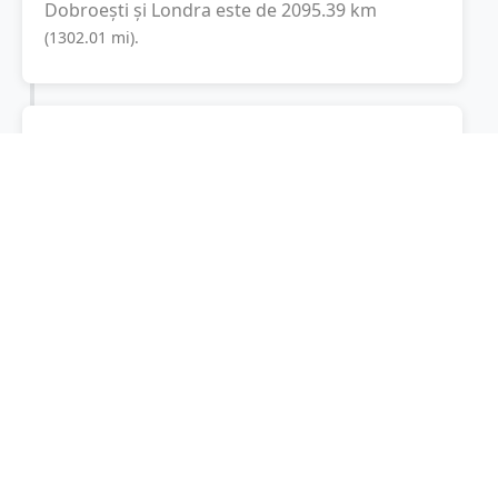
Dobroești
și
Londra
este de
2095.39
km
(
1302.01
mi
).
Distanța rutieră:
2559.6
km
(
28 ore și 22
minute
)
Distanță rutieră între
Dobroești
și
Londra
este
de
2559.6
km
via A1, A 6
conform
(
1590.5
mi
)
calculatorului de distanțe. Timpul estimat de
condus este de aproximativ
28 ore și 36
minute
.
Cost total:
1919.7
lei
(
191.97
litri
)
La un consum mediu de
7.5 litri / 100 km
,
costul total al călătoriei este de
1919.7
lei
, cu
un consum total de
191.97
litri
de combustibil.