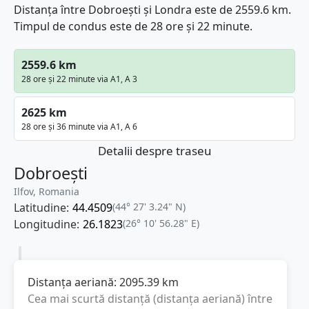
Distanța între Dobroești și Londra este de 2559.6 km.
Timpul de condus este de 28 ore și 22 minute.
2559.6 km
28 ore și 22 minute via A1, A 3
2625 km
28 ore și 36 minute via A1, A 6
Detalii despre traseu
Dobroești
Ilfov, Romania
Latitudine:
44.4509
(44° 27' 3.24" N)
Longitudine:
26.1823
(26° 10' 56.28" E)
Distanța aeriană:
2095.39
km
Cea mai scurtă distanță (distanța aeriană) între