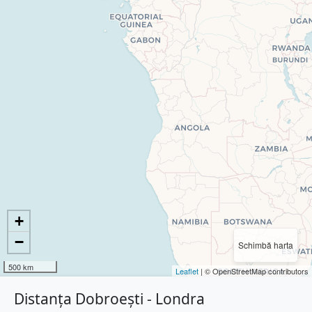
+
−
Schimbă harta
500 km
Leaflet
| © OpenStreetMap contributors
Distanța Dobroești - Londra