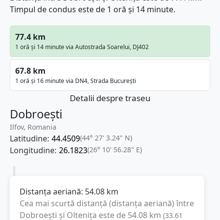
Timpul de condus este de 1 oră și 14 minute.
77.4 km
1 oră și 14 minute via Autostrada Soarelui, DJ402
67.8 km
1 oră și 16 minute via DN4, Strada București
Detalii despre traseu
Dobroești
Ilfov, Romania
Latitudine:
44.4509
(44° 27' 3.24" N)
Longitudine:
26.1823
(26° 10' 56.28" E)
Distanța aeriană:
54.08
km
Cea mai scurtă distanță (distanța aeriană) între
Dobroești
și
Oltenița
este de
54.08
km
(
33.61