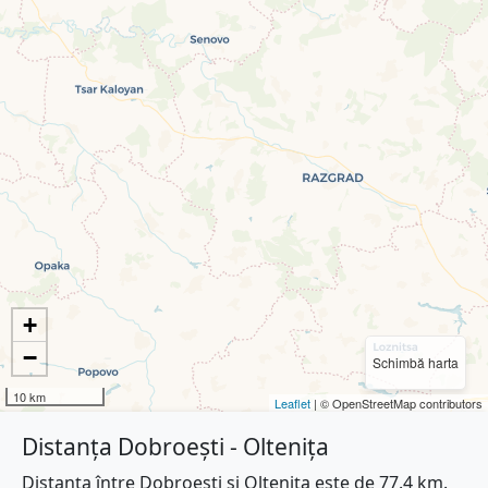
+
−
Schimbă harta
10 km
Leaflet
| © OpenStreetMap contributors
Distanța Dobroești - Oltenița
Distanța între Dobroești și Oltenița este de 77.4 km.