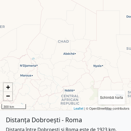
+
−
Schimbă harta
300 km
Leaflet
| © OpenStreetMap contributors
Distanța Dobroești - Roma
Distanța între Dobroești și Roma este de 1923 km.