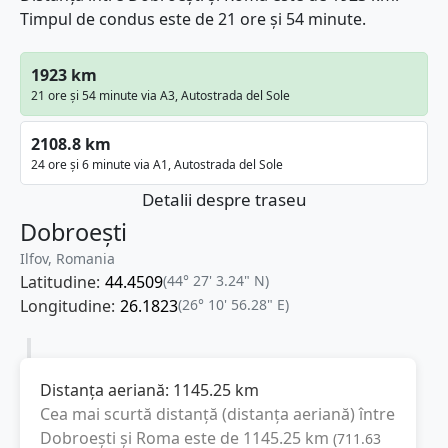
Timpul de condus este de 21 ore și 54 minute.
1923 km
21 ore și 54 minute via A3, Autostrada del Sole
2108.8 km
24 ore și 6 minute via A1, Autostrada del Sole
Detalii despre traseu
Dobroești
Ilfov, Romania
Latitudine:
44.4509
(44° 27' 3.24" N)
Longitudine:
26.1823
(26° 10' 56.28" E)
Distanța aeriană:
1145.25
km
Cea mai scurtă distanță (distanța aeriană) între
Dobroești
și
Roma
este de
1145.25
km
(
711.63