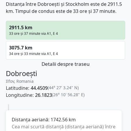
Distanța între Dobroești și Stockholm este de 2911.5
km. Timpul de condus este de 33 ore și 37 minute.
2911.5 km
33 ore și 37 minute via A1, E 4
3075.7 km
34 ore și 33 minute via A1, E 4
Detalii despre traseu
Dobroești
Ilfov, Romania
Latitudine:
44.4509
(44° 27' 3.24" N)
Longitudine:
26.1823
(26° 10' 56.28" E)
Distanța aeriană:
1742.56
km
Cea mai scurtă distanță (distanța aeriană) între