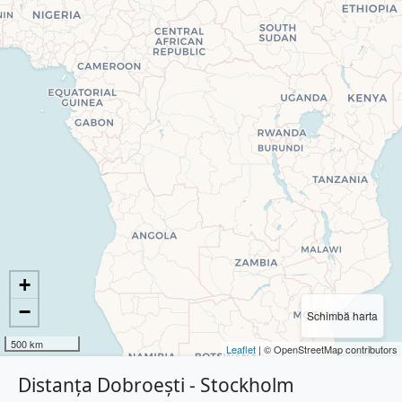
+
−
Schimbă harta
500 km
Leaflet
| © OpenStreetMap contributors
Distanța Dobroești - Stockholm