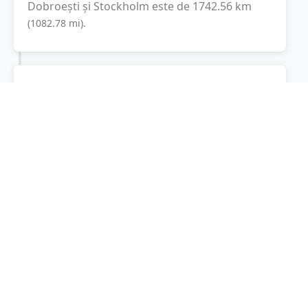
Dobroești
și
Stockholm
este de
1742.56
km
(
1082.78
mi
).
Distanța rutieră:
2911.5
km
(
33 ore și 37
minute
)
Distanță rutieră între
Dobroești
și
Stockholm
este de
2911.5
km
via A1, E 4
(
1809.1
mi
)
conform calculatorului de distanțe. Timpul
estimat de condus este de aproximativ
34 ore
și 33 minute
.
Cost total:
2183.6
lei
(
218.36
litri
)
La un consum mediu de
7.5 litri / 100 km
,
costul total al călătoriei este de
2183.6
lei
, cu
un consum total de
218.36
litri
de combustibil.