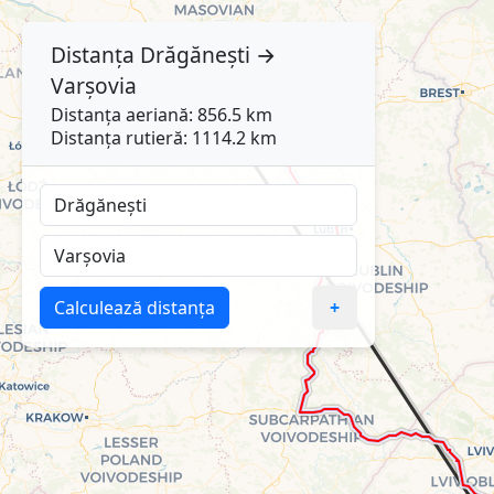
Distanța
Drăgănești
→
Varşovia
Distanța aeriană: 856.5 km
Distanța rutieră: 1114.2 km
Calculează distanța
+