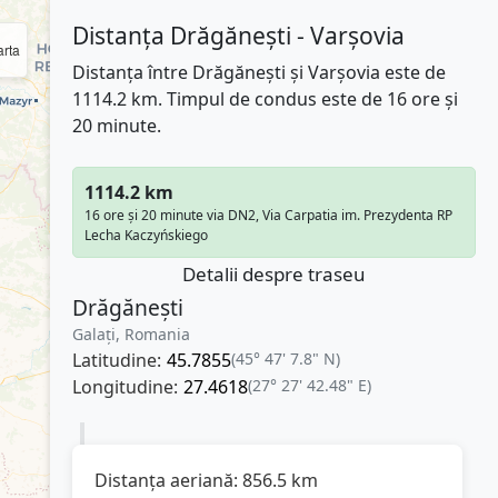
Distanța Drăgănești - Varşovia
rta
Distanța între Drăgănești și Varşovia este de
1114.2 km. Timpul de condus este de 16 ore și
20 minute.
1114.2 km
16 ore și 20 minute via DN2, Via Carpatia im. Prezydenta RP
Lecha Kaczyńskiego
Detalii despre traseu
Drăgănești
Galați, Romania
Latitudine:
45.7855
(45° 47' 7.8" N)
Longitudine:
27.4618
(27° 27' 42.48" E)
Distanța aeriană:
856.5
km