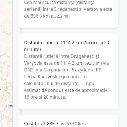
Cea mai scurtă distanță (distanța
aeriană) între
Drăgănești
și
Varşovia
este
de
856.5
km
(
532.2
mi
).
Distanța rutieră:
1114.2
km
(
16 ore și 20
minute
)
Distanță rutieră între
Drăgănești
și
Varşovia
este de
1114.2
km
via
(
692.3
mi
)
DN2, Via Carpatia im. Prezydenta RP
Lecha Kaczyńskiego
conform
calculatorului de distanțe. Timpul
estimat de condus este de aproximativ
16 ore și 20 minute
.
Cost total:
835.7
lei
(
83.57
litri
)