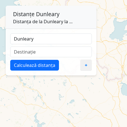
Distanțe
Dunleary
Distanța de la Dunleary la ...
Calculează distanța
+