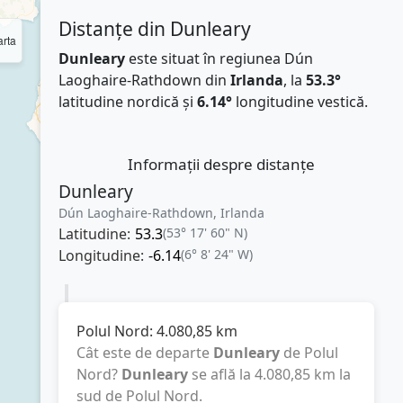
Distanțe din Dunleary
rta
Dunleary
este situat în regiunea Dún
Laoghaire-Rathdown din
Irlanda
, la
53.3°
latitudine nordică și
6.14°
longitudine vestică.
Informații despre distanțe
Dunleary
Dún Laoghaire-Rathdown, Irlanda
Latitudine:
53.3
(53° 17' 60" N)
Longitudine:
-6.14
(6° 8' 24" W)
Polul Nord:
4.080,85
km
Cât este de departe
Dunleary
de Polul
Nord?
Dunleary
se află la
4.080,85
km
la
sud de Polul Nord.