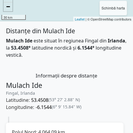
−
Schimbă harta
30 km
Leaflet
| © OpenStreetMap contributors
Distanțe din Mulach Ide
Mulach Ide
este situat în regiunea Fingal din
Irlanda
,
la
53.4508°
latitudine nordică și
6.1544°
longitudine
vestică.
Informații despre distanțe
Mulach Ide
Fingal, Irlanda
Latitudine:
53.4508
(53° 27' 2.88" N)
Longitudine:
-6.1544
(6° 9' 15.84" W)
Polul Nord:
4.064,09
km