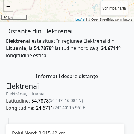
−
Schimbă harta
30 km
Leaflet
| © OpenStreetMap contributors
Distanțe din Elektrenai
Elektrenai
este situat în regiunea Elektrénai din
Lituania
, la
54.7878°
latitudine nordică și
24.6711°
longitudine estică.
Informații despre distanțe
Elektrenai
Elektrénai, Lituania
Latitudine:
54.7878
(54° 47' 16.08" N)
Longitudine:
24.6711
(24° 40' 15.96" E)
Polul Nord:
3.915,42
km