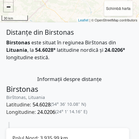
−
Schimbă harta
30 km
Leaflet
| © OpenStreetMap contributors
Distanțe din Birstonas
Birstonas
este situat în regiunea Birštonas din
Lituania
, la
54.6028°
latitudine nordică și
24.0206°
longitudine estică.
Informații despre distanțe
Birstonas
Birštonas, Lituania
Latitudine:
54.6028
(54° 36' 10.08" N)
Longitudine:
24.0206
(24° 1' 14.16" E)
Polul Nord:
3.935,99
km