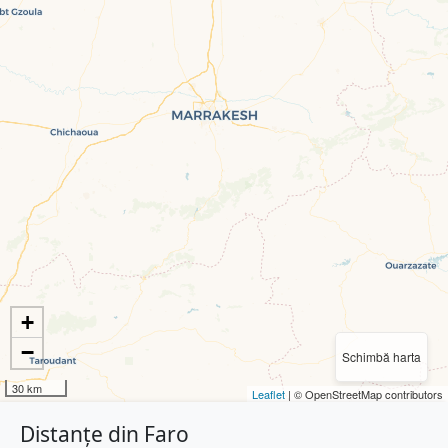
+
−
Schimbă harta
30 km
Leaflet
| © OpenStreetMap contributors
Distanțe din Faro