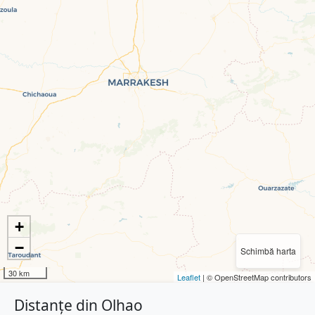
+
−
Schimbă harta
30 km
Leaflet
| © OpenStreetMap contributors
Distanțe din Olhao