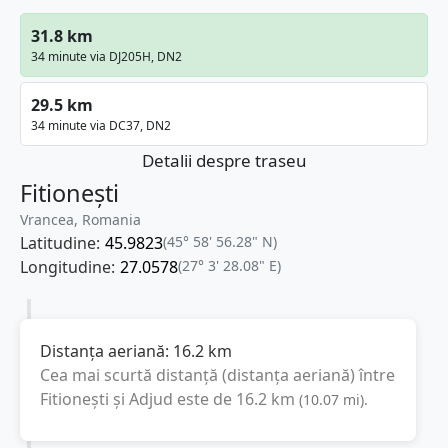
31.8 km
34 minute via DJ205H, DN2
29.5 km
34 minute via DC37, DN2
Detalii despre traseu
Fitionești
Vrancea, Romania
Latitudine:
45.9823
(45° 58' 56.28" N)
Longitudine:
27.0578
(27° 3' 28.08" E)
Distanța aeriană:
16.2
km
Cea mai scurtă distanță (distanța aeriană) între
Fitionești
și
Adjud
este de
16.2
km
(
10.07
mi
).