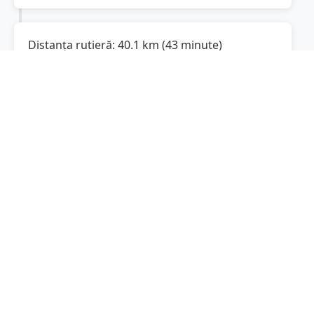
Distanța rutieră:
40.1
km
(
43 minute
)
Distanță rutieră între
Fitionești
și
Urechești
este de
40.1
km
via DJ204E, DN2
(
24.9
mi
)
conform calculatorului de distanțe. Timpul
estimat de condus este de aproximativ
52
minute
.
Cost total:
30.1
lei
(
3.01
litri
)
La un consum mediu de
7.5 litri / 100 km
,
costul total al călătoriei este de
30.1
lei
, cu un
consum total de
3.01
litri
de combustibil.