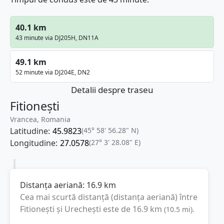
40.1 km
43 minute via DJ205H, DN11A
49.1 km
52 minute via DJ204E, DN2
Detalii despre traseu
Fitionești
Vrancea, Romania
Latitudine:
45.9823
(45° 58' 56.28" N)
Longitudine:
27.0578
(27° 3' 28.08" E)
Distanța aeriană:
16.9
km
Cea mai scurtă distanță (distanța aeriană) între
Fitionești
și
Urechești
este de
16.9
km
(
10.5
mi
).