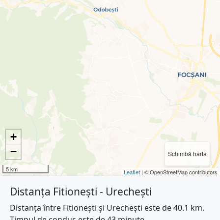
+
−
Schimbă harta
5 km
Leaflet
| © OpenStreetMap contributors
Distanța Fitionești - Urechești
Distanța între Fitionești și Urechești este de 40.1 km.
Timpul de condus este de 43 minute.