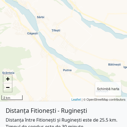
+
−
Schimbă harta
2 km
Leaflet
| © OpenStreetMap contributors
Distanța Fitionești - Ruginești
Distanța între Fitionești și Ruginești este de 25.5 km.
Timpul de condus este de 30 minute.