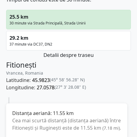
25.5 km
30 minute via Strada Principală, Strada Unirii
29.2 km
37 minute via DC37, DN2
Detalii despre traseu
Fitionești
Vrancea, Romania
Latitudine:
45.9823
(45° 58' 56.28" N)
Longitudine:
27.0578
(27° 3' 28.08" E)
Distanța aeriană:
11.55
km
Cea mai scurtă distanță (distanța aeriană) între
Fitionești
și
Ruginești
este de
11.55
km
(
7.18
mi
).