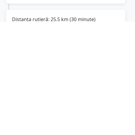
Distanța rutieră:
25.5
km
(
30 minute
)
Distanță rutieră între
Fitionești
și
Ruginești
este de
25.5
km
via DC37, DN2
(
15.8
mi
)
conform calculatorului de distanțe. Timpul
estimat de condus este de aproximativ
37
minute
.
Cost total:
19.1
lei
(
1.91
litri
)
La un consum mediu de
7.5 litri / 100 km
,
costul total al călătoriei este de
19.1
lei
, cu un
consum total de
1.91
litri
de combustibil.