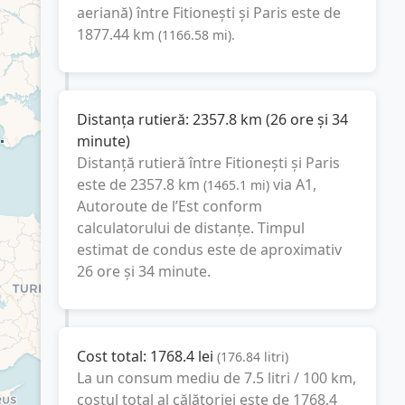
aeriană) între
Fitionești
și
Paris
este de
1877.44
km
(
1166.58
mi
).
Distanța rutieră:
2357.8
km
(
26 ore și 34
minute
)
Distanță rutieră între
Fitionești
și
Paris
este de
2357.8
km
via A1,
(
1465.1
mi
)
Autoroute de l’Est
conform
calculatorului de distanțe. Timpul
estimat de condus este de aproximativ
26 ore și 34 minute
.
Cost total:
1768.4
lei
(
176.84
litri
)
La un consum mediu de
7.5 litri / 100 km
,
costul total al călătoriei este de
1768.4