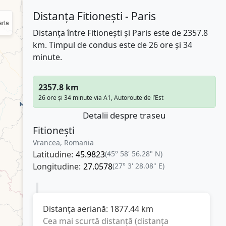
Distanța Fitionești - Paris
rta
Distanța între Fitionești și Paris este de 2357.8
km. Timpul de condus este de 26 ore și 34
minute.
2357.8 km
26 ore și 34 minute via A1, Autoroute de l’Est
Detalii despre traseu
Fitionești
Vrancea, Romania
Latitudine:
45.9823
(45° 58' 56.28" N)
Longitudine:
27.0578
(27° 3' 28.08" E)
Distanța aeriană:
1877.44
km
Cea mai scurtă distanță (distanța