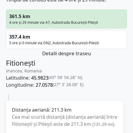
361.5 km
4 ore și 29 minute via A7, Autostrada București-Pitești
357.4 km
5 ore și 0 minute via DN2, Autostrada București-Pitești
Detalii despre traseu
Fitionești
Vrancea, Romania
Latitudine:
45.9823
(45° 58' 56.28" N)
Longitudine:
27.0578
(27° 3' 28.08" E)
Distanța aeriană:
211.3
km
Cea mai scurtă distanță (distanța aeriană) între
Fitionești
și
Pitești
este de
211.3
km
(
131.29
mi
).