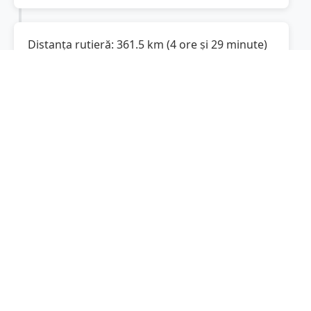
Distanța rutieră:
361.5
km
(
4 ore și 29 minute
)
Distanță rutieră între
Fitionești
și
Pitești
este
de
361.5
km
via DN2, Autostrada
(
224.6
mi
)
București-Pitești
conform calculatorului de
distanțe. Timpul estimat de condus este de
aproximativ
5 ore și 0 minute
.
Cost total:
271.1
lei
(
27.11
litri
)
La un consum mediu de
7.5 litri / 100 km
,
costul total al călătoriei este de
271.1
lei
, cu un
consum total de
27.11
litri
de combustibil.