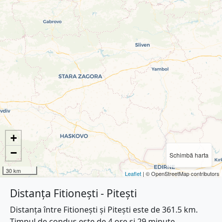
+
−
Schimbă harta
30 km
Leaflet
| © OpenStreetMap contributors
Distanța Fitionești - Pitești
Distanța între Fitionești și Pitești este de 361.5 km.
Timpul de condus este de 4 ore și 29 minute.