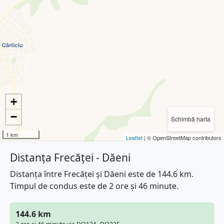
+
−
Schimbă harta
1 km
Leaflet
| © OpenStreetMap contributors
Distanța Frecăței - Dăeni
Distanța între Frecăței și Dăeni este de 144.6 km.
Timpul de condus este de 2 ore și 46 minute.
144.6 km