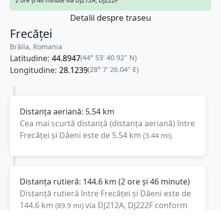
2 ore și 46 minute via DJ212A, DJ222F
Detalii despre traseu
Frecăței
Brăila, Romania
Latitudine:
44.8947
(44° 53' 40.92" N)
Longitudine:
28.1239
(28° 7' 26.04" E)
Distanța aeriană:
5.54
km
Cea mai scurtă distanță (distanța aeriană) între
Frecăței
și
Dăeni
este de
5.54
km
(
3.44
mi
).
Distanța rutieră:
144.6
km
(
2 ore și 46 minute
)
Distanță rutieră între
Frecăței
și
Dăeni
este de
144.6
km
via DJ212A, DJ222F
conform
(
89.9
mi
)
calculatorului de distanțe. Timpul estimat de