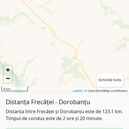
+
−
Schimbă harta
5 km
Leaflet
| © OpenStreetMap contributors
Distanța Frecăței - Dorobanțu
Distanța între Frecăței și Dorobanțu este de 123.1 km.
Timpul de condus este de 2 ore și 20 minute.