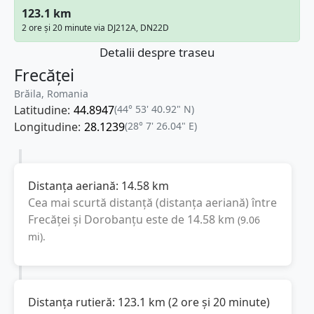
123.1 km
2 ore și 20 minute via DJ212A, DN22D
Detalii despre traseu
Frecăței
Brăila, Romania
Latitudine:
44.8947
(44° 53' 40.92" N)
Longitudine:
28.1239
(28° 7' 26.04" E)
Distanța aeriană:
14.58
km
Cea mai scurtă distanță (distanța aeriană) între
Frecăței
și
Dorobanțu
este de
14.58
km
(
9.06
mi
).
Distanța rutieră:
123.1
km
(
2 ore și 20 minute
)