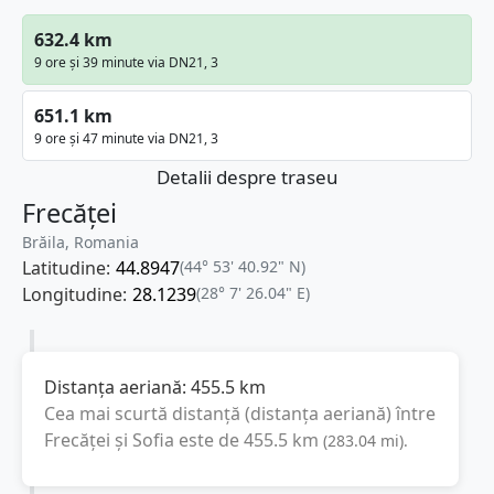
632.4 km
9 ore și 39 minute via DN21, 3
651.1 km
9 ore și 47 minute via DN21, 3
Detalii despre traseu
Frecăței
Brăila, Romania
Latitudine:
44.8947
(44° 53' 40.92" N)
Longitudine:
28.1239
(28° 7' 26.04" E)
Distanța aeriană:
455.5
km
Cea mai scurtă distanță (distanța aeriană) între
Frecăței
și
Sofia
este de
455.5
km
(
283.04
mi
).