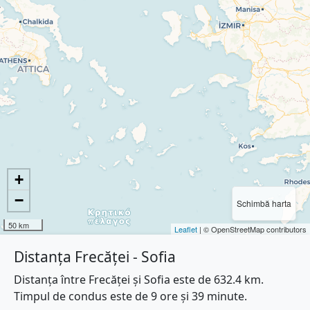
+
−
Schimbă harta
50 km
Leaflet
| © OpenStreetMap contributors
Distanța Frecăței - Sofia
Distanța între Frecăței și Sofia este de 632.4 km.
Timpul de condus este de 9 ore și 39 minute.