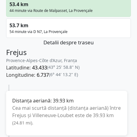
53.4 km
44 minute via Route de Malpasset, La Provençale
53.7 km
54 minute via D N7, La Provençale
Detalii despre traseu
Frejus
Provence-Alpes-Côte d’Azur, Franţa
Latitudine:
43.433
(43° 25' 58.8" N)
Longitudine:
6.737
(6° 44' 13.2" E)
Distanța aeriană:
39.93
km
Cea mai scurtă distanță (distanța aeriană) între
Frejus
și
Villeneuve-Loubet
este de
39.93
km
(
24.81
mi
).