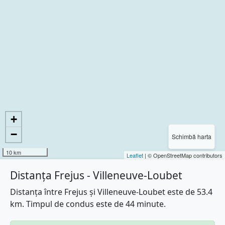
+
−
Schimbă harta
10 km
Leaflet
| © OpenStreetMap contributors
Distanța Frejus - Villeneuve-Loubet
Distanța între Frejus și Villeneuve-Loubet este de 53.4
km. Timpul de condus este de 44 minute.