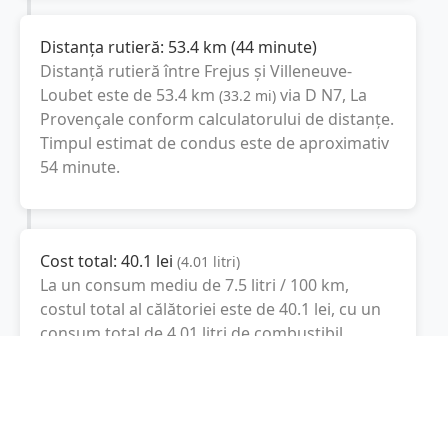
Distanța rutieră:
53.4
km
(
44 minute
)
Distanță rutieră între
Frejus
și
Villeneuve-
Loubet
este de
53.4
km
via D N7, La
(
33.2
mi
)
Provençale
conform calculatorului de distanțe.
Timpul estimat de condus este de aproximativ
54 minute
.
Cost total:
40.1
lei
(
4.01
litri
)
La un consum mediu de
7.5 litri / 100 km
,
costul total al călătoriei este de
40.1
lei
, cu un
consum total de
4.01
litri
de combustibil.
Villeneuve-Loubet