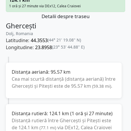
1 oră și 27 minute via DEx12, Calea Craiovei
Detalii despre traseu
Ghercești
Dolj, Romania
Latitudine:
44.3553
(44° 21' 19.08" N)
Longitudine:
23.8958
(23° 53' 44.88" E)
Distanța aeriană:
95.57
km
Cea mai scurtă distanță (distanța aeriană) între
Ghercești
și
Pitești
este de
95.57
km
(
59.38
mi
).
Distanța rutieră:
124.1
km
(
1 oră și 27 minute
)
Distanță rutieră între
Ghercești
și
Pitești
este
de
124.1
km
via DEx12, Calea Craiovei
(
77.1
mi
)