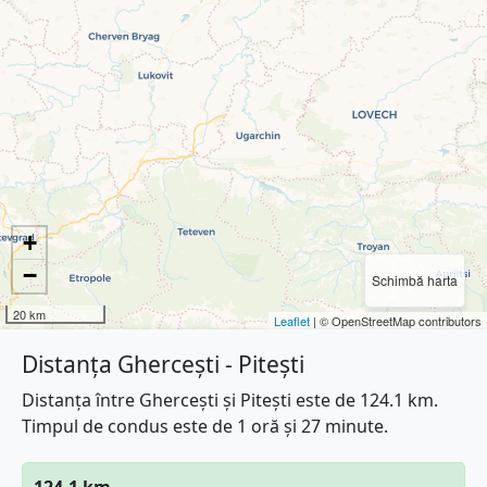
+
−
Schimbă harta
20 km
Leaflet
| © OpenStreetMap contributors
Distanța Ghercești - Pitești
Distanța între Ghercești și Pitești este de 124.1 km.
Timpul de condus este de 1 oră și 27 minute.
124.1 km