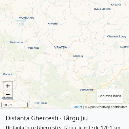
+
−
Schimbă harta
20 km
Leaflet
| © OpenStreetMap contributors
Distanța Ghercești - Târgu Jiu
Distanța între Ghercești și Târgu Jiu este de 120.1 km.