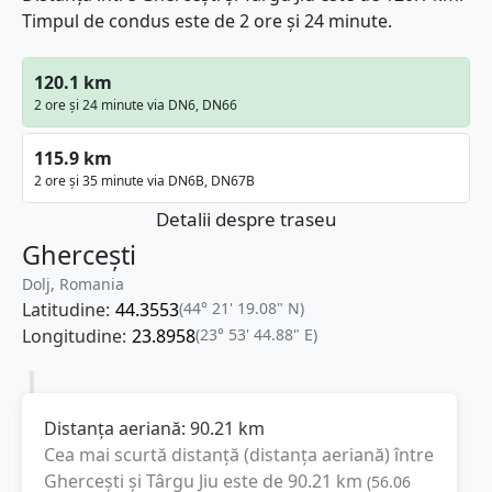
Timpul de condus este de 2 ore și 24 minute.
120.1 km
2 ore și 24 minute via DN6, DN66
115.9 km
2 ore și 35 minute via DN6B, DN67B
Detalii despre traseu
Ghercești
Dolj, Romania
Latitudine:
44.3553
(44° 21' 19.08" N)
Longitudine:
23.8958
(23° 53' 44.88" E)
Distanța aeriană:
90.21
km
Cea mai scurtă distanță (distanța aeriană) între
Ghercești
și
Târgu Jiu
este de
90.21
km
(
56.06