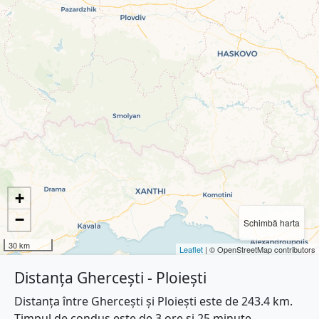
+
−
Schimbă harta
30 km
Leaflet
| © OpenStreetMap contributors
Distanța Ghercești - Ploiești
Distanța între Ghercești și Ploiești este de 243.4 km.
Timpul de condus este de 3 ore și 25 minute.