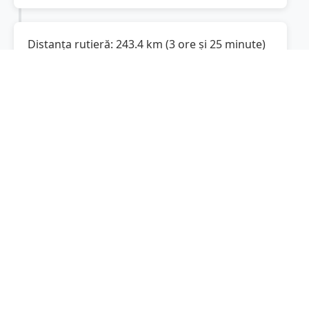
Distanța rutieră:
243.4
km
(
3 ore și 25 minute
)
Distanță rutieră între
Ghercești
și
Ploiești
este
de
243.4
km
via DEx12, Autostrada
(
151.2
mi
)
București-Pitești
conform calculatorului de
distanțe. Timpul estimat de condus este de
aproximativ
3 ore și 34 minute
.
Cost total:
182.6
lei
(
18.26
litri
)
La un consum mediu de
7.5 litri / 100 km
,
costul total al călătoriei este de
182.6
lei
, cu un
consum total de
18.26
litri
de combustibil.