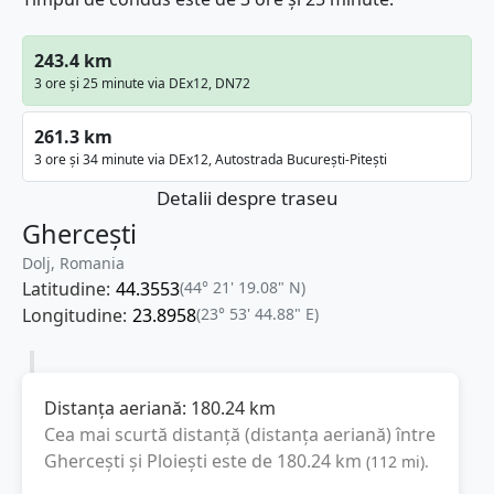
243.4 km
3 ore și 25 minute via DEx12, DN72
261.3 km
3 ore și 34 minute via DEx12, Autostrada București-Pitești
Detalii despre traseu
Ghercești
Dolj, Romania
Latitudine:
44.3553
(44° 21' 19.08" N)
Longitudine:
23.8958
(23° 53' 44.88" E)
Distanța aeriană:
180.24
km
Cea mai scurtă distanță (distanța aeriană) între
Ghercești
și
Ploiești
este de
180.24
km
(
112
mi
).