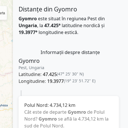
Distanțe din Gyomro
rta
Gyomro
este situat în regiunea Pest din
Ungaria
, la
47.425°
latitudine nordică și
19.3977°
longitudine estică.
Informații despre distanțe
Gyomro
Pest, Ungaria
Latitudine:
47.425
(47° 25' 30" N)
Longitudine:
19.3977
(19° 23' 51.72" E)
Polul Nord:
4.734,12
km
Cât este de departe
Gyomro
de Polul
Nord?
Gyomro
se află la
4.734,12
km
la
sud de Polul Nord.