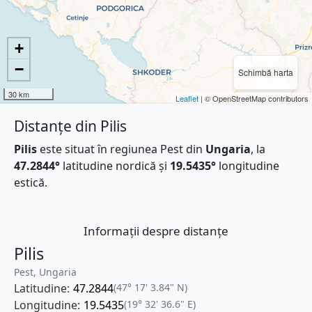
+
−
Schimbă harta
30 km
Leaflet
| © OpenStreetMap contributors
Distanțe din Pilis
Pilis
este situat în regiunea Pest din
Ungaria
, la
47.2844°
latitudine nordică și
19.5435°
longitudine
estică.
Informații despre distanțe
Pilis
Pest, Ungaria
Latitudine:
47.2844
(47° 17' 3.84" N)
Longitudine:
19.5435
(19° 32' 36.6" E)