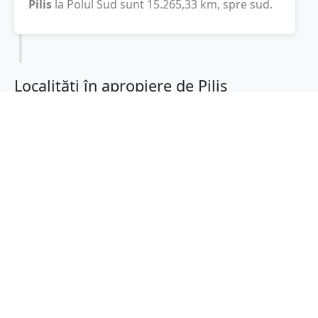
Pilis
la Polul Sud sunt
15.265,33
km
, spre sud.
Localități în apropiere de Pilis
Albertirsa
(7 km)
Monor
(10 km)
Ungaria
(14 km)
Ullo
(19 km)
Gyomro
(19 km)
Dabas
(20 km)
Nagykata
(20 km)
Maglod
(23 km)
Cegled
(23 km)
Ocsa
(24 km)
Vecsele
(25 km)
Gyal
(27 km)
Pecel
(28 km)