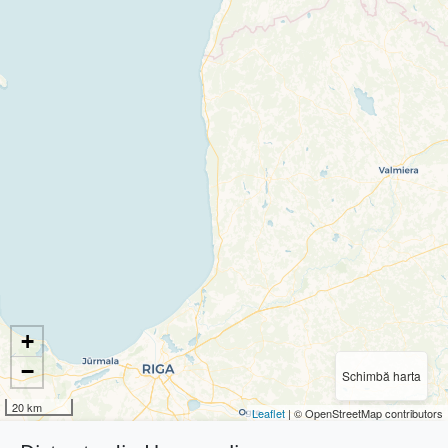
+
−
Schimbă harta
20 km
Leaflet
| © OpenStreetMap contributors