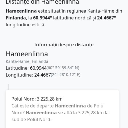
Distanțe din Hameenlinna
Hameenlinna
este situat în regiunea Kanta-Häme din
Finlanda
, la
60.9944°
latitudine nordică și
24.4667°
longitudine estică.
Informații despre distanțe
Hameenlinna
Kanta-Häme, Finlanda
Latitudine:
60.9944
(60° 59' 39.84" N)
Longitudine:
24.4667
(24° 28' 0.12" E)
Polul Nord:
3.225,28
km
Cât este de departe
Hameenlinna
de Polul
Nord?
Hameenlinna
se află la
3.225,28
km
la
sud de Polul Nord.