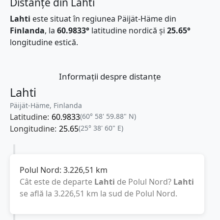
Distanțe din Lahti
Lahti
este situat în regiunea Päijät-Häme din
Finlanda
, la
60.9833°
latitudine nordică și
25.65°
longitudine estică.
Informații despre distanțe
Lahti
Päijät-Häme, Finlanda
Latitudine:
60.9833
(60° 58' 59.88" N)
Longitudine:
25.65
(25° 38' 60" E)
Polul Nord:
3.226,51
km
Cât este de departe
Lahti
de Polul Nord?
Lahti
se află la
3.226,51
km
la sud de Polul Nord.