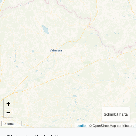
+
−
Schimbă harta
20 km
Leaflet
| © OpenStreetMap contributors