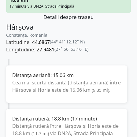
17 minute via DN2A, Strada Principală
Detalii despre traseu
Hârșova
Constanța, Romania
Latitudine:
44.6867
(44° 41' 12.12" N)
Longitudine:
27.9481
(27° 56' 53.16" E)
Distanța aeriană:
15.06
km
Cea mai scurtă distanță (distanța aeriană) între
Hârșova
și
Horia
este de
15.06
km
(
9.35
mi
).
Distanța rutieră:
18.8
km
(
17 minute
)
Distanță rutieră între
Hârșova
și
Horia
este de
18.8
km
via DN2A, Strada Principală
(
11.7
mi
)