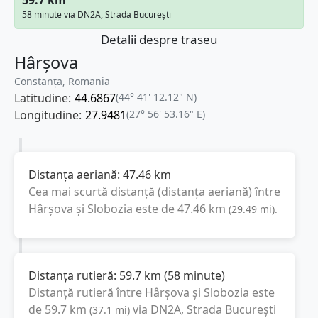
58 minute via DN2A, Strada București
Detalii despre traseu
Hârșova
Constanța, Romania
Latitudine:
44.6867
(44° 41' 12.12" N)
Longitudine:
27.9481
(27° 56' 53.16" E)
Distanța aeriană:
47.46
km
Cea mai scurtă distanță (distanța aeriană) între
Hârșova
și
Slobozia
este de
47.46
km
(
29.49
mi
).
Distanța rutieră:
59.7
km
(
58 minute
)
Distanță rutieră între
Hârșova
și
Slobozia
este
de
59.7
km
via DN2A, Strada București
(
37.1
mi
)