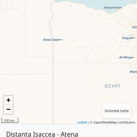
+
−
Schimbă harta
100 km
Leaflet
| © OpenStreetMap contributors
Distanța Isaccea - Atena