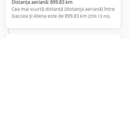
Distanța aeriană:
899.83
km
Cea mai scurtă distanță (distanța aeriană) între
Isaccea
și
Atena
este de
899.83
km
(
559.13
mi
).
Distanța rutieră:
1457
km
(
18 ore și 58 minute
)
Distanță rutieră între
Isaccea
și
Atena
este de
1457
km
via Εγνατία Οδός, Αθήνα -
(
905.3
mi
)
Θεσσαλονίκη - Εύζωνοι
conform
calculatorului de distanțe. Timpul estimat de
condus este de aproximativ
19 ore și 32
minute
.
Cost total:
1092.8
lei
(
109.28
litri
)
La un consum mediu de
7.5 litri / 100 km
,
costul total al călătoriei este de
1092.8
lei
, cu