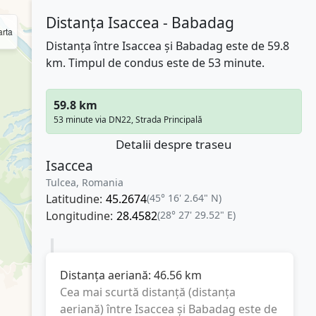
Distanța Isaccea - Babadag
rta
Distanța între Isaccea și Babadag este de 59.8
km. Timpul de condus este de 53 minute.
59.8 km
53 minute via DN22, Strada Principală
Detalii despre traseu
Isaccea
Tulcea, Romania
Latitudine:
45.2674
(45° 16' 2.64" N)
Longitudine:
28.4582
(28° 27' 29.52" E)
Distanța aeriană:
46.56
km
Cea mai scurtă distanță (distanța
aeriană) între
Isaccea
și
Babadag
este de