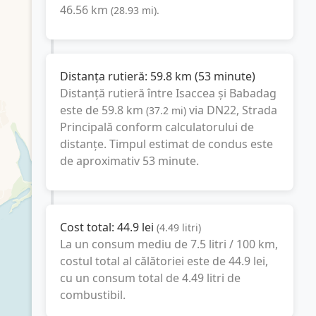
46.56
km
(
28.93
mi
).
Distanța rutieră:
59.8
km
(
53 minute
)
Distanță rutieră între
Isaccea
și
Babadag
este de
59.8
km
via DN22, Strada
(
37.2
mi
)
Principală
conform calculatorului de
distanțe. Timpul estimat de condus este
de aproximativ
53 minute
.
Cost total:
44.9
lei
(
4.49
litri
)
La un consum mediu de
7.5 litri / 100 km
,
costul total al călătoriei este de
44.9
lei
,
cu un consum total de
4.49
litri
de
combustibil.