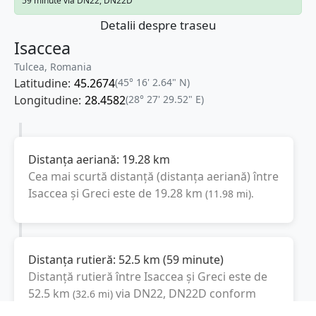
59 minute via DN22, DN22D
Detalii despre traseu
Isaccea
Tulcea, Romania
Latitudine:
45.2674
(45° 16' 2.64" N)
Longitudine:
28.4582
(28° 27' 29.52" E)
Distanța aeriană:
19.28
km
Cea mai scurtă distanță (distanța aeriană) între
Isaccea
și
Greci
este de
19.28
km
(
11.98
mi
).
Distanța rutieră:
52.5
km
(
59 minute
)
Distanță rutieră între
Isaccea
și
Greci
este de
52.5
km
via DN22, DN22D
conform
(
32.6
mi
)
calculatorului de distanțe. Timpul estimat de