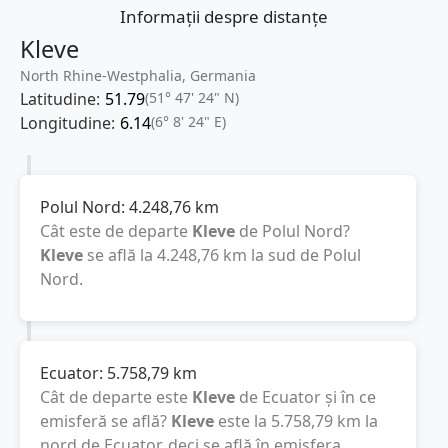
Informații despre distanțe
Kleve
North Rhine-Westphalia, Germania
Latitudine:
51.79
(51° 47' 24" N)
Longitudine:
6.14
(6° 8' 24" E)
Polul Nord:
4.248,76
km
Cât este de departe
Kleve
de Polul Nord?
Kleve
se află la
4.248,76
km
la sud de Polul
Nord.
Ecuator:
5.758,79
km
Cât de departe este
Kleve
de Ecuator și în ce
emisferă se află?
Kleve
este la
5.758,79
km
la
nord de Ecuator, deci se află în emisfera