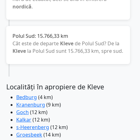
nordică
.
Polul Sud:
15.766,33
km
Cât este de departe
Kleve
de Polul Sud? De la
Kleve
la Polul Sud sunt
15.766,33
km
, spre sud.
Localități în apropiere de Kleve
Bedburg
(4 km)
Kranenburg
(9 km)
Goch
(12 km)
Kalkar
(12 km)
s-Heerenberg
(12 km)
Groesbeek
(14 km)