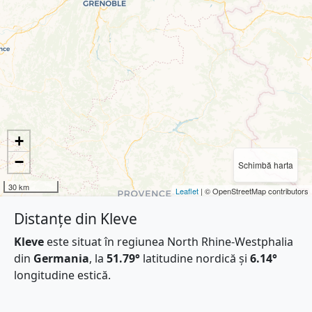
+
−
Schimbă harta
30 km
Leaflet
| © OpenStreetMap contributors
Distanțe din Kleve
Kleve
este situat în regiunea North Rhine-Westphalia
din
Germania
, la
51.79°
latitudine nordică și
6.14°
longitudine estică.