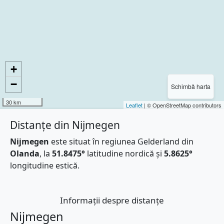
+
−
Schimbă harta
30 km
Leaflet
| © OpenStreetMap contributors
Distanțe din Nijmegen
Nijmegen
este situat în regiunea Gelderland din
Olanda
, la
51.8475°
latitudine nordică și
5.8625°
longitudine estică.
Informații despre distanțe
Nijmegen