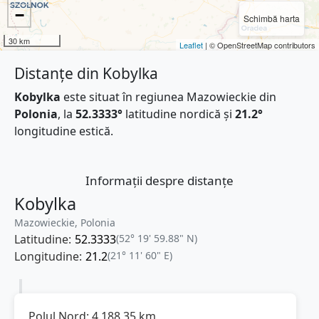
−
Schimbă harta
30 km
Leaflet
| © OpenStreetMap contributors
Distanțe din Kobylka
Kobylka
este situat în regiunea Mazowieckie din
Polonia
, la
52.3333°
latitudine nordică și
21.2°
longitudine estică.
Informații despre distanțe
Kobylka
Mazowieckie, Polonia
Latitudine:
52.3333
(52° 19' 59.88" N)
Longitudine:
21.2
(21° 11' 60" E)
Polul Nord:
4.188,35
km