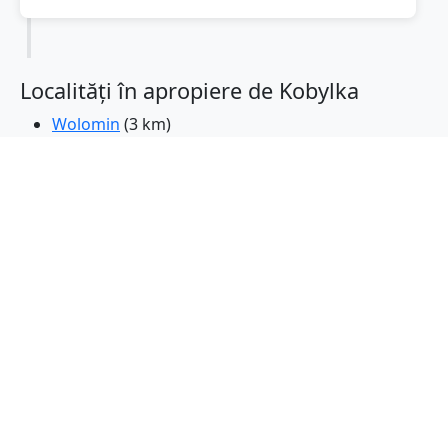
Localități în apropiere de Kobylka
Wolomin
(3 km)
Zielonka
(5 km)
Marki
(7 km)
Zabki
(7 km)
Radzymin
(9 km)
Sulejowek
(11 km)
Varşovia
(17 km)
Lomianki
(22 km)
Jozefow
(22 km)
Legionowo
(23 km)
Otwock
(25 km)
Jozefoslaw
(27 km)
Karczew
(28 km)
Konstancin-Jeziorna
(28 km)