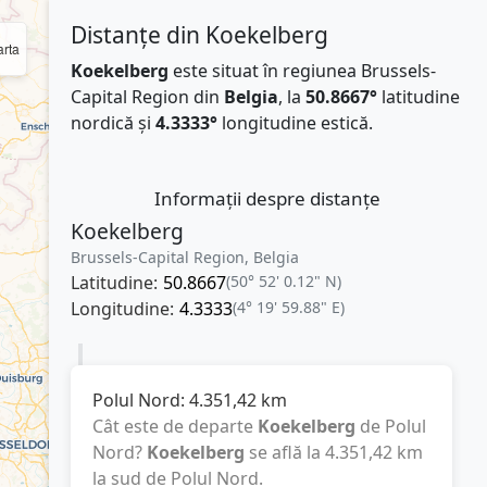
Distanțe din Koekelberg
rta
Koekelberg
este situat în regiunea Brussels-
Capital Region din
Belgia
, la
50.8667°
latitudine
nordică și
4.3333°
longitudine estică.
Informații despre distanțe
Koekelberg
Brussels-Capital Region, Belgia
Latitudine:
50.8667
(50° 52' 0.12" N)
Longitudine:
4.3333
(4° 19' 59.88" E)
Polul Nord:
4.351,42
km
Cât este de departe
Koekelberg
de Polul
Nord?
Koekelberg
se află la
4.351,42
km
la sud de Polul Nord.