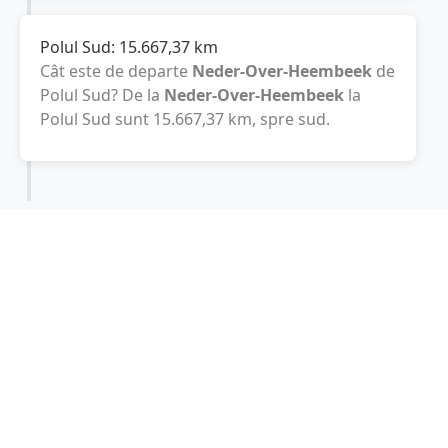
Polul Sud:
15.667,37
km
Cât este de departe
Neder-Over-Heembeek
de
Polul Sud? De la
Neder-Over-Heembeek
la
Polul Sud sunt
15.667,37
km
, spre sud.
Localități în apropiere de Neder-Over-
Heembeek
Strombeek-Bever
(3 km)
Laeken
(3 km)
Schaarbeek
(4 km)
Grimbergen
(4 km)
Evere
(4 km)
Machelen
(4 km)
Vilvoorde
(4 km)