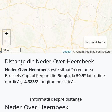
+
−
Schimbă harta
30 km
Leaflet
| © OpenStreetMap contributors
Distanțe din Neder-Over-Heembeek
Neder-Over-Heembeek
este situat în regiunea
Brussels-Capital Region din
Belgia
, la
50.9°
latitudine
nordică și
4.3833°
longitudine estică.
Informații despre distanțe
Neder-Over-Heembeek