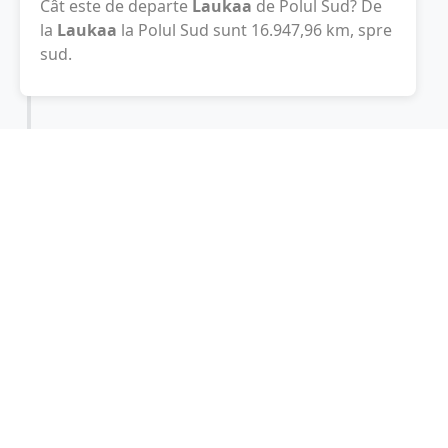
Cât este de departe
Laukaa
de Polul Sud? De
la
Laukaa
la Polul Sud sunt
16.947,96
km
, spre
sud.
Localități în apropiere de Laukaa
Jyvaskylan Maalaiskunta
(18 km)
Jyvaskyla
(22 km)
Aanekoski
(23 km)
Muurame
(35 km)
Saarijarvi
(48 km)
Finlanda
(56 km)
Pieksamaki
(64 km)
Keuruu
(66 km)
Jamsa
(73 km)
Leppavirta
(95 km)
Varkaus
(101 km)