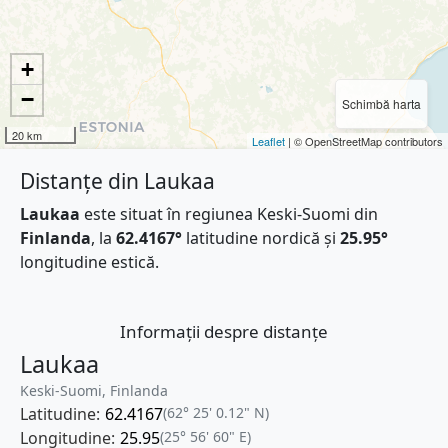
+
−
Schimbă harta
20 km
Leaflet
| © OpenStreetMap contributors
Distanțe din Laukaa
Laukaa
este situat în regiunea Keski-Suomi din
Finlanda
, la
62.4167°
latitudine nordică și
25.95°
longitudine estică.
Informații despre distanțe
Laukaa
Keski-Suomi, Finlanda
Latitudine:
62.4167
(62° 25' 0.12" N)
Longitudine:
25.95
(25° 56' 60" E)