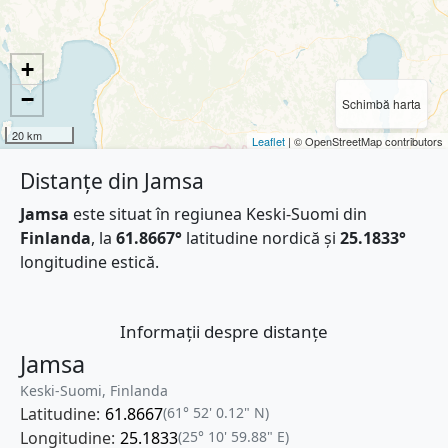
+
−
Schimbă harta
20 km
Leaflet
| © OpenStreetMap contributors
Distanțe din Jamsa
Jamsa
este situat în regiunea Keski-Suomi din
Finlanda
, la
61.8667°
latitudine nordică și
25.1833°
longitudine estică.
Informații despre distanțe
Jamsa
Keski-Suomi, Finlanda
Latitudine:
61.8667
(61° 52' 0.12" N)
Longitudine:
25.1833
(25° 10' 59.88" E)