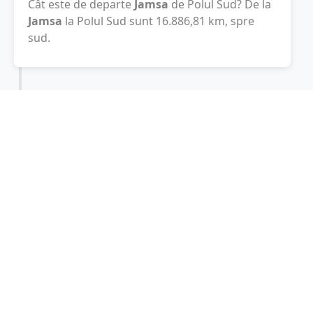
Cât este de departe
Jamsa
de Polul Sud? De la
Jamsa
la Polul Sud sunt
16.886,81
km
, spre
sud.
Localități în apropiere de Jamsa
Finlanda
(30 km)
Muurame
(39 km)
Orivesi
(48 km)
Keuruu
(50 km)
Jyvaskyla
(51 km)
Jyvaskylan Maalaiskunta
(55 km)
Laukaa
(73 km)
Kangasala
(74 km)
Tampere
(86 km)
Aanekoski
(86 km)
Heinola
(87 km)