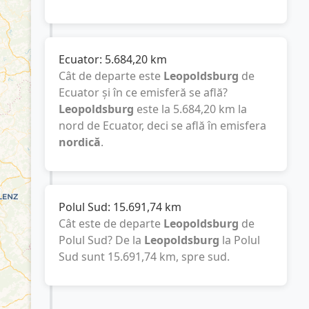
Ecuator:
5.684,20
km
Cât de departe este
Leopoldsburg
de
Ecuator și în ce emisferă se află?
Leopoldsburg
este la
5.684,20
km
la
nord de Ecuator, deci se află în emisfera
nordică
.
Polul Sud:
15.691,74
km
Cât este de departe
Leopoldsburg
de
Polul Sud? De la
Leopoldsburg
la Polul
Sud sunt
15.691,74
km
, spre sud.