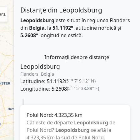
Distanțe din Leopoldsburg
rta
Leopoldsburg
este situat în regiunea Flanders
din
Belgia
, la
51.1192°
latitudine nordică și
5.2608°
longitudine estică.
Informații despre distanțe
Leopoldsburg
Flanders, Belgia
Latitudine:
51.1192
(51° 7' 9.12" N)
Longitudine:
5.2608
(5° 15' 38.88" E)
Polul Nord:
4.323,35
km
Cât este de departe
Leopoldsburg
de
Polul Nord?
Leopoldsburg
se află la
4.323,35
km
la sud de Polul Nord.