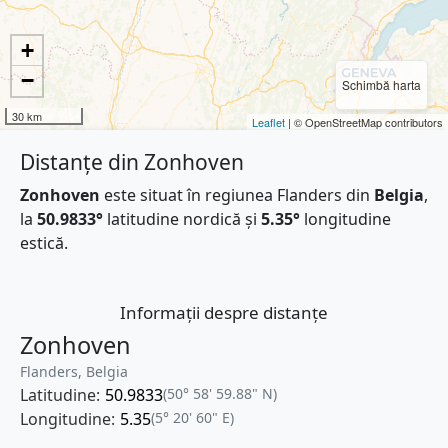
+
−
Schimbă harta
30 km
Leaflet
| © OpenStreetMap contributors
Distanțe din Zonhoven
Zonhoven
este situat în regiunea Flanders din
Belgia
,
la
50.9833°
latitudine nordică și
5.35°
longitudine
estică.
Informații despre distanțe
Zonhoven
Flanders, Belgia
Latitudine:
50.9833
(50° 58' 59.88" N)
Longitudine:
5.35
(5° 20' 60" E)