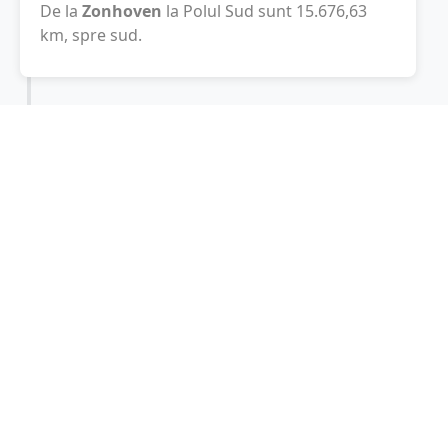
De la
Zonhoven
la Polul Sud sunt
15.676,63
km
, spre sud.
Localități în apropiere de Zonhoven
Hasselt
(6 km)
Diepenbeek
(10 km)
Lummen
(11 km)
Genk
(11 km)
Beringen
(11 km)
Alken
(12 km)
Paal
(14 km)
Herk-de-Stad
(14 km)
Leopoldsburg
(16 km)
Halen
(17 km)
Bilzen
(17 km)
Hoeselt
(18 km)