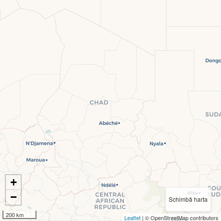
+
−
Schimbă harta
200 km
Leaflet
| © OpenStreetMap contributors