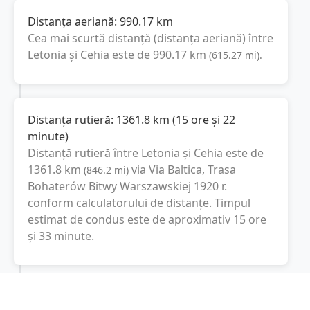
Distanța aeriană:
990.17
km
Cea mai scurtă distanță (distanța aeriană) între
Letonia
și
Cehia
este de
990.17
km
(
615.27
mi
).
Distanța rutieră:
1361.8
km
(
15 ore și 22
minute
)
Distanță rutieră între
Letonia
și
Cehia
este de
1361.8
km
via Via Baltica, Trasa
(
846.2
mi
)
Bohaterów Bitwy Warszawskiej 1920 r.
conform calculatorului de distanțe. Timpul
estimat de condus este de aproximativ
15 ore
și 33 minute
.
Cost total:
1021.4
lei
(
102.14
litri
)