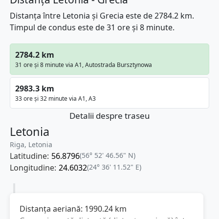
Distanța între Letonia și Grecia este de 2784.2 km.
Timpul de condus este de 31 ore și 8 minute.
2784.2 km
31 ore și 8 minute via A1, Autostrada Bursztynowa
2983.3 km
33 ore și 32 minute via A1, A3
Detalii despre traseu
Letonia
Riga, Letonia
Latitudine:
56.8796
(56° 52' 46.56" N)
Longitudine:
24.6032
(24° 36' 11.52" E)
Distanța aeriană:
1990.24
km