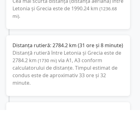
Cea mai scurtă distanță (distanța aeriană) între
Letonia
și
Grecia
este de
1990.24
km
(
1236.68
mi
).
Distanța rutieră:
2784.2
km
(
31 ore și 8 minute
)
Distanță rutieră între
Letonia
și
Grecia
este de
2784.2
km
via A1, A3
conform
(
1730
mi
)
calculatorului de distanțe. Timpul estimat de
condus este de aproximativ
33 ore și 32
minute
.
Cost total:
2088.2
lei
(
208.82
litri
)
La un consum mediu de
7.5 litri / 100 km
,
costul total al călătoriei este de
2088.2
lei
, cu
un consum total de
208.82
litri
de combustibil.