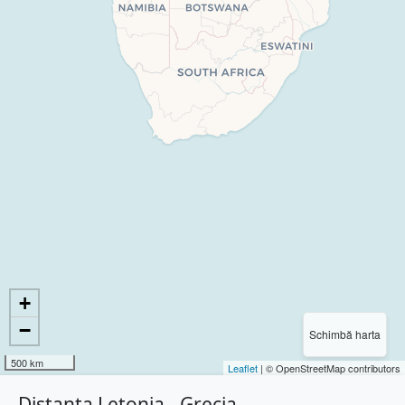
+
−
Schimbă harta
500 km
Leaflet
| © OpenStreetMap contributors
Distanța Letonia - Grecia