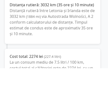
Distanța rutieră:
3032
km
(
35 ore și 10 minute
)
Distanță rutieră între
Letonia
și
Irlanda
este de
3032
km
via Autostrada Wolności, A 2
(
1884
mi
)
conform calculatorului de distanțe. Timpul
estimat de condus este de aproximativ
35 ore
și 10 minute
.
Cost total:
2274
lei
(
227.4
litri
)
La un consum mediu de
7.5 litri / 100 km
,
costul total al călătoriei este de
2274
lei
, cu un
consum total de
227.4
litri
de combustibil.
Irlanda
Dublin, Irlanda