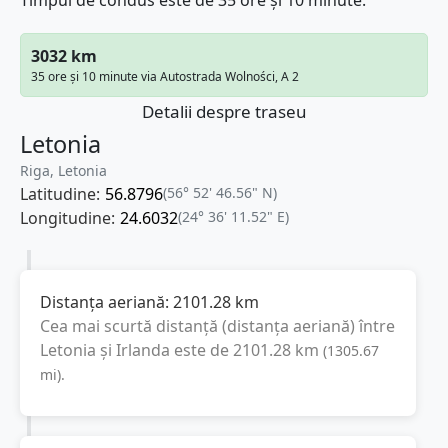
Timpul de condus este de 35 ore și 10 minute.
3032 km
35 ore și 10 minute via Autostrada Wolności, A 2
Detalii despre traseu
Letonia
Riga, Letonia
Latitudine:
56.8796
(56° 52' 46.56" N)
Longitudine:
24.6032
(24° 36' 11.52" E)
Distanța aeriană:
2101.28
km
Cea mai scurtă distanță (distanța aeriană) între
Letonia
și
Irlanda
este de
2101.28
km
(
1305.67
mi
).