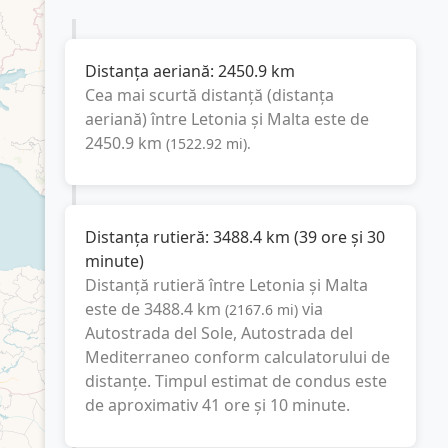
Distanța aeriană:
2450.9
km
Cea mai scurtă distanță (distanța
aeriană) între
Letonia
și
Malta
este de
2450.9
km
(
1522.92
mi
).
Distanța rutieră:
3488.4
km
(
39 ore și 30
minute
)
Distanță rutieră între
Letonia
și
Malta
este de
3488.4
km
via
(
2167.6
mi
)
Autostrada del Sole, Autostrada del
Mediterraneo
conform calculatorului de
distanțe. Timpul estimat de condus este
de aproximativ
41 ore și 10 minute
.